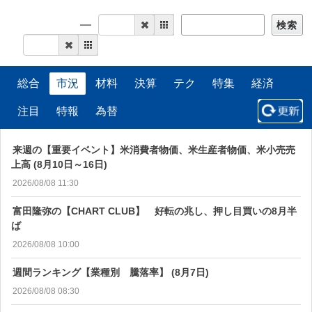
検索
総合
市況
材料
決算
テク
特集
経済
注目
特報
為替
来週の【重要イベント】米消費者物価、米生産者物価、米小売売
上高 (8月10日～16日)
2026/08/08 11:30
富田隆弥の【CHART CLUB】 好転の兆し、押し目買いの8月半
ば
2026/08/08 10:00
週間ランキング【業種別 騰落率】 (8月7日)
2026/08/08 08:30