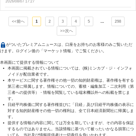
2026/08/07 17:27
<<前へ
1
2
3
4
5
...
298
>>次へ
がついたプレミアムニュースは、口座をお持ちのお客様のみご覧いただ
けます。ログイン後の「マーケット情報」でご覧ください。
本画面にて提供する情報について
本画面に掲載されている情報については、(株)ミンカブ・ジ・インフォ
ノイドが配信業者です。
本サービスに関する著作権その他一切の知的財産権は、著作権を有する
第三者に帰属します。情報についての、蓄積・編集加工・二次利用（第
三者への提供等）・情報を閲覧している端末機以外への転載を禁じま
す。
日経平均株価に関する著作権並びに「日経」及び日経平均株価の表示に
対する知的財産権その他一切の権利は、全て日本経済新聞社に帰属しま
す。
提供する情報の内容に関しては万全を期していますが、その内容を保証
するものではありません。当該情報に基づいて被ったいかなる損害につ
いても、当社及び情報提供者は一切責任を負いかねます。